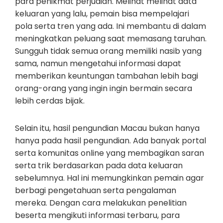
para penikmat perjudian. Melihat melihat data
keluaran yang lalu, pemain bisa mempelajari
pola serta tren yang ada. Ini membantu di dalam
meningkatkan peluang saat memasang taruhan.
Sungguh tidak semua orang memiliki nasib yang
sama, namun mengetahui informasi dapat
memberikan keuntungan tambahan lebih bagi
orang-orang yang ingin ingin bermain secara
lebih cerdas bijak.
Selain itu, hasil pengundian Macau bukan hanya
hanya pada hasil pengundian. Ada banyak portal
serta komunitas online yang membagikan saran
serta trik berdasarkan pada data keluaran
sebelumnya. Hal ini memungkinkan pemain agar
berbagi pengetahuan serta pengalaman
mereka. Dengan cara melakukan penelitian
beserta mengikuti informasi terbaru, para