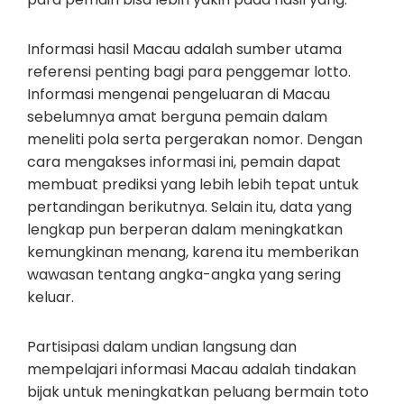
Informasi hasil Macau adalah sumber utama
referensi penting bagi para penggemar lotto.
Informasi mengenai pengeluaran di Macau
sebelumnya amat berguna pemain dalam
meneliti pola serta pergerakan nomor. Dengan
cara mengakses informasi ini, pemain dapat
membuat prediksi yang lebih lebih tepat untuk
pertandingan berikutnya. Selain itu, data yang
lengkap pun berperan dalam meningkatkan
kemungkinan menang, karena itu memberikan
wawasan tentang angka-angka yang sering
keluar.
Partisipasi dalam undian langsung dan
mempelajari informasi Macau adalah tindakan
bijak untuk meningkatkan peluang bermain toto