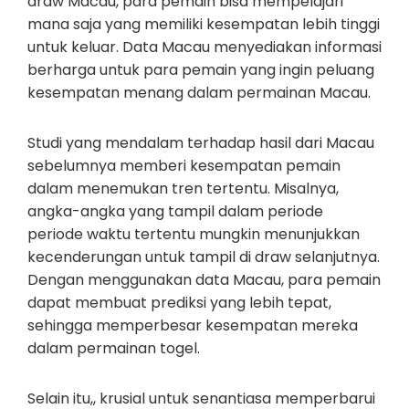
draw Macau, para pemain bisa mempelajari
mana saja yang memiliki kesempatan lebih tinggi
untuk keluar. Data Macau menyediakan informasi
berharga untuk para pemain yang ingin peluang
kesempatan menang dalam permainan Macau.
Studi yang mendalam terhadap hasil dari Macau
sebelumnya memberi kesempatan pemain
dalam menemukan tren tertentu. Misalnya,
angka-angka yang tampil dalam periode
periode waktu tertentu mungkin menunjukkan
kecenderungan untuk tampil di draw selanjutnya.
Dengan menggunakan data Macau, para pemain
dapat membuat prediksi yang lebih tepat,
sehingga memperbesar kesempatan mereka
dalam permainan togel.
Selain itu,, krusial untuk senantiasa memperbarui