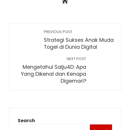
PREVIOUS POST
Strategi Sukses Anak Muda
Togel di Dunia Digital
NEXT POST
Mengetahui Salju4D: Apa
Yang Dikenal dan Kenapa
Digemari?
Search