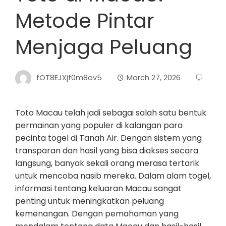
Metode Pintar
Menjaga Peluang
fOT8EJXjf0m8ov5
March 27, 2026
Toto Macau telah jadi sebagai salah satu bentuk
permainan yang populer di kalangan para
pecinta togel di Tanah Air. Dengan sistem yang
transparan dan hasil yang bisa diakses secara
langsung, banyak sekali orang merasa tertarik
untuk mencoba nasib mereka. Dalam alam togel,
informasi tentang keluaran Macau sangat
penting untuk meningkatkan peluang
kemenangan. Dengan pemahaman yang