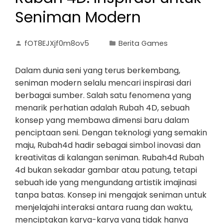
Seniman Modern
fOT8EJXjf0m8ov5
Berita Games
Dalam dunia seni yang terus berkembang,
seniman modern selalu mencari inspirasi dari
berbagai sumber. Salah satu fenomena yang
menarik perhatian adalah Rubah 4D, sebuah
konsep yang membawa dimensi baru dalam
penciptaan seni. Dengan teknologi yang semakin
maju, Rubah4d hadir sebagai simbol inovasi dan
kreativitas di kalangan seniman. Rubah4d Rubah
4d bukan sekadar gambar atau patung, tetapi
sebuah ide yang mengundang artistik imajinasi
tanpa batas. Konsep ini mengajak seniman untuk
menjelajahi interaksi antara ruang dan waktu,
menciptakan karya-karya yang tidak hanya