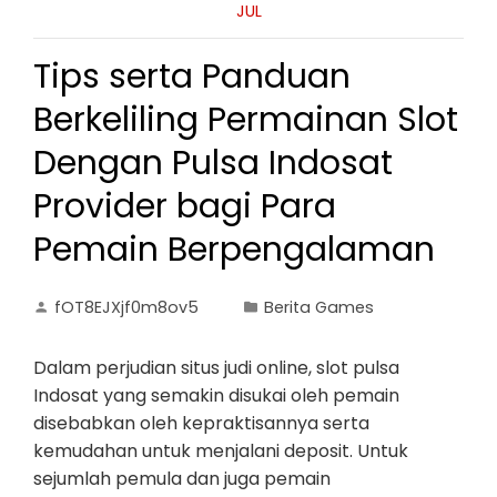
JUL
Tips serta Panduan
Berkeliling Permainan Slot
Dengan Pulsa Indosat
Provider bagi Para
Pemain Berpengalaman
fOT8EJXjf0m8ov5
Berita Games
Dalam perjudian situs judi online, slot pulsa
Indosat yang semakin disukai oleh pemain
disebabkan oleh kepraktisannya serta
kemudahan untuk menjalani deposit. Untuk
sejumlah pemula dan juga pemain