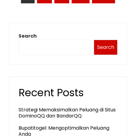
pagination
Search
Search
Recent Posts
Strategi Memaksimalkan Peluang di Situs
DominoQQ dan BandarQQ
Bupatitogel: Mengoptimalkan Peluang
Anda