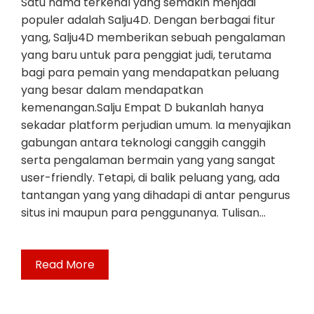
Satu nama terkenal yang semakin menjadi
populer adalah Salju4D. Dengan berbagai fitur
yang, Salju4D memberikan sebuah pengalaman
yang baru untuk para penggiat judi, terutama
bagi para pemain yang mendapatkan peluang
yang besar dalam mendapatkan
kemenangan.Salju Empat D bukanlah hanya
sekadar platform perjudian umum. Ia menyajikan
gabungan antara teknologi canggih canggih
serta pengalaman bermain yang yang sangat
user-friendly. Tetapi, di balik peluang yang, ada
tantangan yang yang dihadapi di antar pengurus
situs ini maupun para penggunanya. Tulisan…
Read More