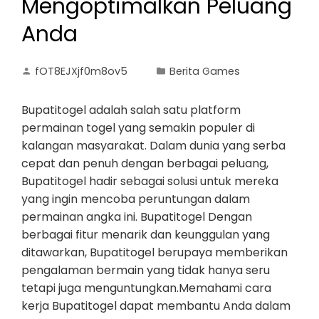
Mengoptimalkan Peluang
Anda
fOT8EJXjf0m8ov5
Berita Games
Bupatitogel adalah salah satu platform
permainan togel yang semakin populer di
kalangan masyarakat. Dalam dunia yang serba
cepat dan penuh dengan berbagai peluang,
Bupatitogel hadir sebagai solusi untuk mereka
yang ingin mencoba peruntungan dalam
permainan angka ini. Bupatitogel Dengan
berbagai fitur menarik dan keunggulan yang
ditawarkan, Bupatitogel berupaya memberikan
pengalaman bermain yang tidak hanya seru
tetapi juga menguntungkan.Memahami cara
kerja Bupatitogel dapat membantu Anda dalam