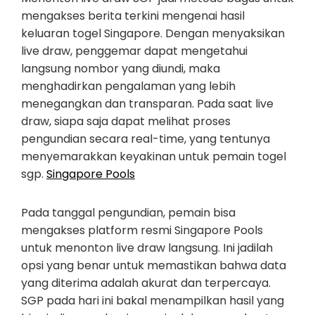
mengakses berita terkini mengenai hasil
keluaran togel Singapore. Dengan menyaksikan
live draw, penggemar dapat mengetahui
langsung nombor yang diundi, maka
menghadirkan pengalaman yang lebih
menegangkan dan transparan. Pada saat live
draw, siapa saja dapat melihat proses
pengundian secara real-time, yang tentunya
menyemarakkan keyakinan untuk pemain togel
sgp.
Singapore Pools
Pada tanggal pengundian, pemain bisa
mengakses platform resmi Singapore Pools
untuk menonton live draw langsung. Ini jadilah
opsi yang benar untuk memastikan bahwa data
yang diterima adalah akurat dan terpercaya.
SGP pada hari ini bakal menampilkan hasil yang