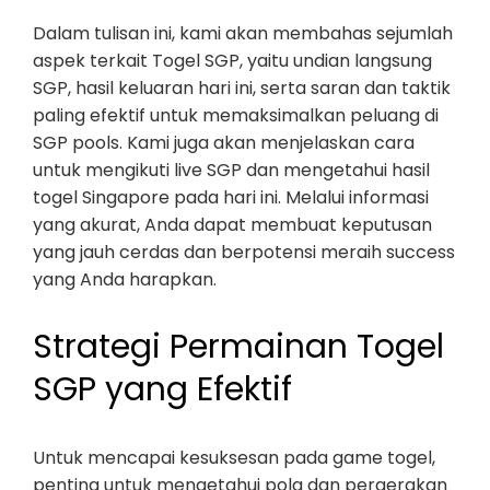
Dalam tulisan ini, kami akan membahas sejumlah
aspek terkait Togel SGP, yaitu undian langsung
SGP, hasil keluaran hari ini, serta saran dan taktik
paling efektif untuk memaksimalkan peluang di
SGP pools. Kami juga akan menjelaskan cara
untuk mengikuti live SGP dan mengetahui hasil
togel Singapore pada hari ini. Melalui informasi
yang akurat, Anda dapat membuat keputusan
yang jauh cerdas dan berpotensi meraih success
yang Anda harapkan.
Strategi Permainan Togel
SGP yang Efektif
Untuk mencapai kesuksesan pada game togel,
penting untuk mengetahui pola dan pergerakan