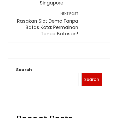
Singapore
NEXT POST
Rasakan Slot Demo Tanpa
Batas Kota: Permainan
Tanpa Batasan!
Search
Search