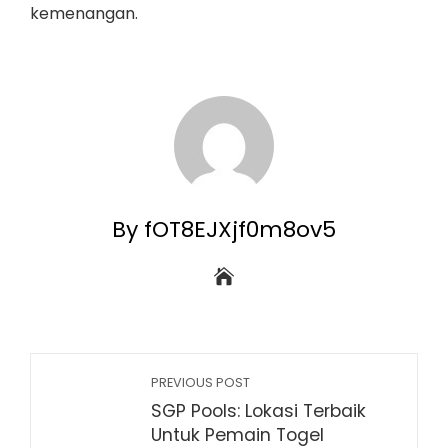
kemenangan.
By fOT8EJXjf0m8ov5
PREVIOUS POST
SGP Pools: Lokasi Terbaik
Untuk Pemain Togel