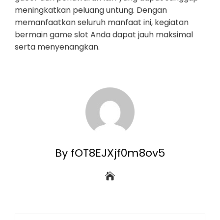
meningkatkan peluang untung. Dengan
memanfaatkan seluruh manfaat ini, kegiatan
bermain game slot Anda dapat jauh maksimal
serta menyenangkan.
By fOT8EJXjf0m8ov5