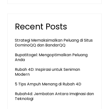
Recent Posts
Strategi Memaksimalkan Peluang di Situs
DominoQQ dan BandarQQ
Bupatitogel: Mengoptimalkan Peluang
Anda
Rubah 4D: Inspirasi untuk Seniman
Modern
5 Tips Ampuh Menang di Rubah 4D
Rubah4d: Jembatan Antara Imajinasi dan
Teknologi