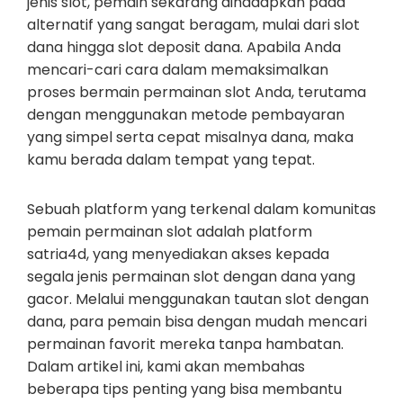
jenis slot, pemain sekarang dihadapkan pada
alternatif yang sangat beragam, mulai dari slot
dana hingga slot deposit dana. Apabila Anda
mencari-cari cara dalam memaksimalkan
proses bermain permainan slot Anda, terutama
dengan menggunakan metode pembayaran
yang simpel serta cepat misalnya dana, maka
kamu berada dalam tempat yang tepat.
Sebuah platform yang terkenal dalam komunitas
pemain permainan slot adalah platform
satria4d, yang menyediakan akses kepada
segala jenis permainan slot dengan dana yang
gacor. Melalui menggunakan tautan slot dengan
dana, para pemain bisa dengan mudah mencari
permainan favorit mereka tanpa hambatan.
Dalam artikel ini, kami akan membahas
beberapa tips penting yang bisa membantu