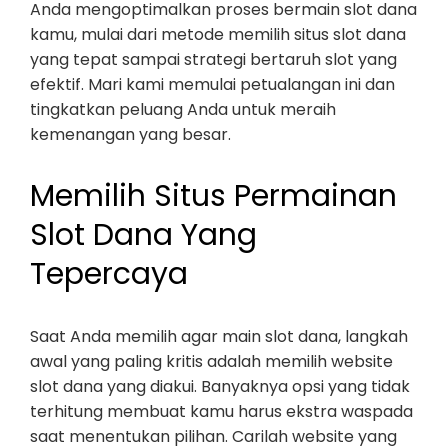
Anda mengoptimalkan proses bermain slot dana
kamu, mulai dari metode memilih situs slot dana
yang tepat sampai strategi bertaruh slot yang
efektif. Mari kami memulai petualangan ini dan
tingkatkan peluang Anda untuk meraih
kemenangan yang besar.
Memilih Situs Permainan
Slot Dana Yang
Tepercaya
Saat Anda memilih agar main slot dana, langkah
awal yang paling kritis adalah memilih website
slot dana yang diakui. Banyaknya opsi yang tidak
terhitung membuat kamu harus ekstra waspada
saat menentukan pilihan. Carilah website yang