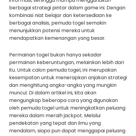
informasi, sehingga mampu menggunakan
berbagai strategi pintar dalam game ini. Dengan
kombinasi niat belajar dan ketersediaan ke
berbagai analisis, pemuda togel semakin
menunjukkan potensi mereka untuk
mendapatkan kemenangan yang besar.
Permainan togel bukan hanya sekadar
permainan keberuntungan, melainkan lebih dari
itu. Untuk calon pemuda togel, ini merupakan
kesempatan untuk menerapkan anjakan strategi
dan menghitung angka-angka yang mungkin
muncul. Di dalam artikel ini, kita akan
mengungkap beberapa cara yang digunakan
oleh pemuda togel untuk meningkatkan peluang
mereka dalam meraih jackpot. Melalui
pendekatan yang tepat dan ilmu yang
mendalam, siapa pun dapat menggapai peluang