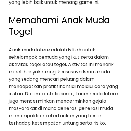
yang lebih baik untuk menang game ini.
Memahami Anak Muda
Togel
Anak muda lotere adalah istilah untuk
sekelompok pemuda yang ikut serta dalam
aktivitas togel atau togel. Aktivitas ini menarik
minat banyak orang, khususnya kaum muda
yang sedang mencari peluang dalam
mendapatkan profit finansial melalui cara yang
instan. Dalam konteks sosial, kaum muda lotere
juga mencerminkan mencerminkan gejala
masyarakat di mana generasi generasi muda
menampakkan ketertarikan yang besar
terhadap kesempatan untung serta risiko.