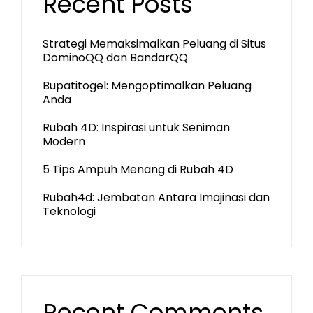
Recent Posts
Strategi Memaksimalkan Peluang di Situs
DominoQQ dan BandarQQ
Bupatitogel: Mengoptimalkan Peluang
Anda
Rubah 4D: Inspirasi untuk Seniman
Modern
5 Tips Ampuh Menang di Rubah 4D
Rubah4d: Jembatan Antara Imajinasi dan
Teknologi
Recent Comments