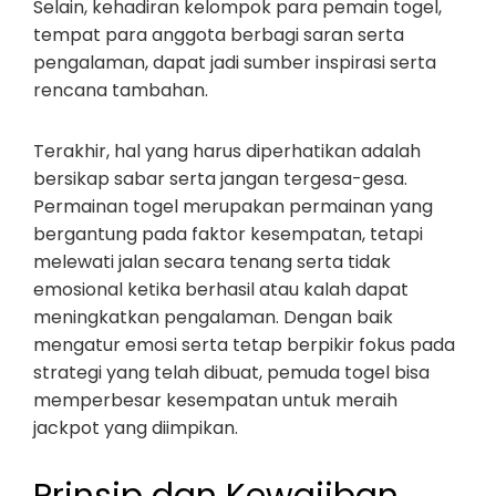
Selain, kehadiran kelompok para pemain togel,
tempat para anggota berbagi saran serta
pengalaman, dapat jadi sumber inspirasi serta
rencana tambahan.
Terakhir, hal yang harus diperhatikan adalah
bersikap sabar serta jangan tergesa-gesa.
Permainan togel merupakan permainan yang
bergantung pada faktor kesempatan, tetapi
melewati jalan secara tenang serta tidak
emosional ketika berhasil atau kalah dapat
meningkatkan pengalaman. Dengan baik
mengatur emosi serta tetap berpikir fokus pada
strategi yang telah dibuat, pemuda togel bisa
memperbesar kesempatan untuk meraih
jackpot yang diimpikan.