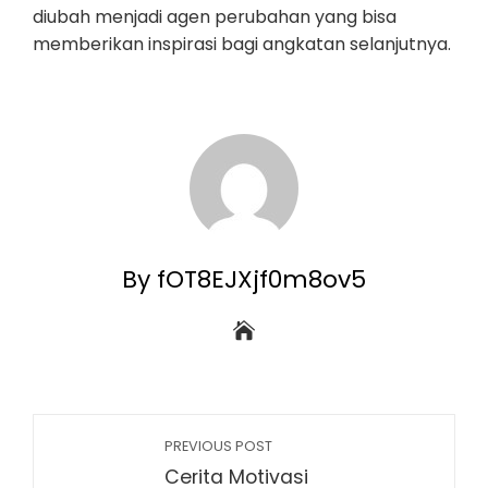
diubah menjadi agen perubahan yang bisa
memberikan inspirasi bagi angkatan selanjutnya.
By fOT8EJXjf0m8ov5
PREVIOUS POST
Cerita Motivasi