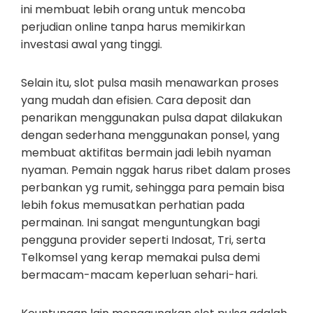
ini membuat lebih orang untuk mencoba
perjudian online tanpa harus memikirkan
investasi awal yang tinggi.
Selain itu, slot pulsa masih menawarkan proses
yang mudah dan efisien. Cara deposit dan
penarikan menggunakan pulsa dapat dilakukan
dengan sederhana menggunakan ponsel, yang
membuat aktifitas bermain jadi lebih nyaman
nyaman. Pemain nggak harus ribet dalam proses
perbankan yg rumit, sehingga para pemain bisa
lebih fokus memusatkan perhatian pada
permainan. Ini sangat menguntungkan bagi
pengguna provider seperti Indosat, Tri, serta
Telkomsel yang kerap memakai pulsa demi
bermacam-macam keperluan sehari-hari.