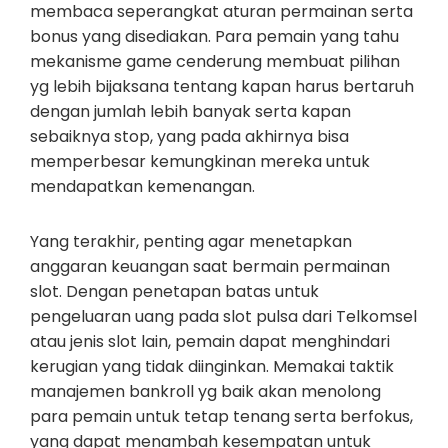
membaca seperangkat aturan permainan serta
bonus yang disediakan. Para pemain yang tahu
mekanisme game cenderung membuat pilihan
yg lebih bijaksana tentang kapan harus bertaruh
dengan jumlah lebih banyak serta kapan
sebaiknya stop, yang pada akhirnya bisa
memperbesar kemungkinan mereka untuk
mendapatkan kemenangan.
Yang terakhir, penting agar menetapkan
anggaran keuangan saat bermain permainan
slot. Dengan penetapan batas untuk
pengeluaran uang pada slot pulsa dari Telkomsel
atau jenis slot lain, pemain dapat menghindari
kerugian yang tidak diinginkan. Memakai taktik
manajemen bankroll yg baik akan menolong
para pemain untuk tetap tenang serta berfokus,
yang dapat menambah kesempatan untuk