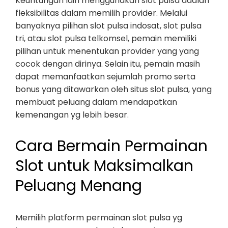
Keuntungan lain menggunakan slot pulsa adalah
fleksibilitas dalam memilih provider. Melalui
banyaknya pilihan slot pulsa indosat, slot pulsa
tri, atau slot pulsa telkomsel, pemain memiliki
pilihan untuk menentukan provider yang yang
cocok dengan dirinya. Selain itu, pemain masih
dapat memanfaatkan sejumlah promo serta
bonus yang ditawarkan oleh situs slot pulsa, yang
membuat peluang dalam mendapatkan
kemenangan yg lebih besar.
Cara Bermain Permainan
Slot untuk Maksimalkan
Peluang Menang
Memilih platform permainan slot pulsa yg