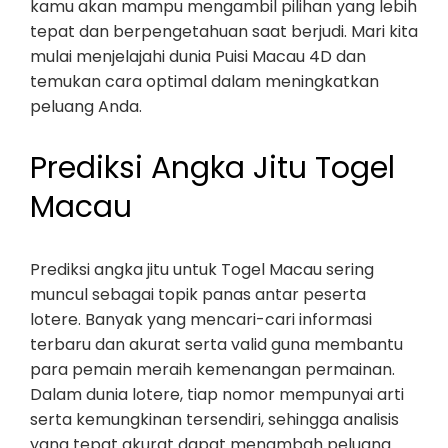
kamu akan mampu mengambil pilihan yang lebih
tepat dan berpengetahuan saat berjudi. Mari kita
mulai menjelajahi dunia Puisi Macau 4D dan
temukan cara optimal dalam meningkatkan
peluang Anda.
Prediksi Angka Jitu Togel
Macau
Prediksi angka jitu untuk Togel Macau sering
muncul sebagai topik panas antar peserta
lotere. Banyak yang mencari-cari informasi
terbaru dan akurat serta valid guna membantu
para pemain meraih kemenangan permainan.
Dalam dunia lotere, tiap nomor mempunyai arti
serta kemungkinan tersendiri, sehingga analisis
yang tepat akurat dapat menambah peluang