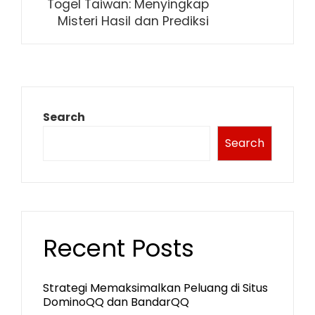
Togel Taiwan: Menyingkap
Misteri Hasil dan Prediksi
Search
Search
Recent Posts
Strategi Memaksimalkan Peluang di Situs
DominoQQ dan BandarQQ