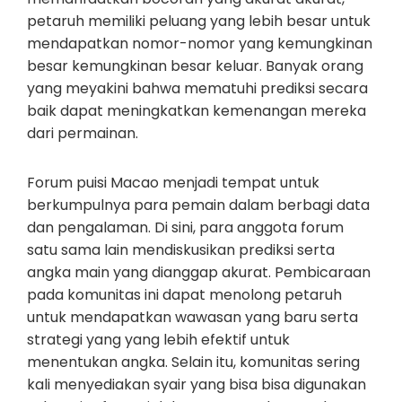
petaruh memiliki peluang yang lebih besar untuk
mendapatkan nomor-nomor yang kemungkinan
besar kemungkinan besar keluar. Banyak orang
yang meyakini bahwa mematuhi prediksi secara
baik dapat meningkatkan kemenangan mereka
dari permainan.
Forum puisi Macao menjadi tempat untuk
berkumpulnya para pemain dalam berbagi data
dan pengalaman. Di sini, para anggota forum
satu sama lain mendiskusikan prediksi serta
angka main yang dianggap akurat. Pembicaraan
pada komunitas ini dapat menolong petaruh
untuk mendapatkan wawasan yang baru serta
strategi yang yang lebih efektif untuk
menentukan angka. Selain itu, komunitas sering
kali menyediakan syair yang bisa bisa digunakan