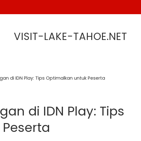
VISIT-LAKE-TAHOE.NET
an di IDN Play: Tips Optimalkan untuk Peserta
an di IDN Play: Tips
 Peserta