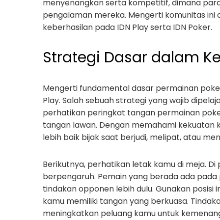
menyenangkan serta kompetitif, dimana para p
pengalaman mereka. Mengerti komunitas ini
keberhasilan pada IDN Play serta IDN Poker.
Strategi Dasar dalam 
Mengerti fundamental dasar permainan poker 
Play. Salah sebuah strategi yang wajib dipela
perhatikan peringkat tangan permainan pok
tangan lawan. Dengan memahami kekuatan k
lebih baik bijak saat berjudi, melipat, atau m
Berikutnya, perhatikan letak kamu di meja. Di
berpengaruh. Pemain yang berada ada pada po
tindakan opponen lebih dulu. Gunakan posisi in
kamu memiliki tangan yang berkuasa. Tindak
meningkatkan peluang kamu untuk kemenan