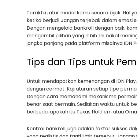
Terakhir, atur modal kamu secara bijak. Hal y
ketika berjudi. Jangan terjebak dalam emosi
Dengan mengelola bankroll dengan baik, kam
mengambil pilihan yang lebih. Ini bakal meni
jangka panjang pada platform misalnya IDN P
Tips dan Tips untuk Pem
Untuk mendapatkan kemenangan di IDN Play,
dengan cermat. Kaji aturan setiap tipe permain
Dengan cara memahami mekanisme permaina
benar saat bermain. Sediakan waktu untuk be
berbeda, apakah itu Texas Hold’em atau Om
Kontrol bankroll juga adalah faktor sukses 
yang realistis dan taati limit tersebut. Jang