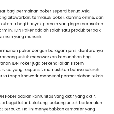
ar bagi permainan poker seperti benua Asia,
yang ditawarkan, termasuk poker, domino online, dan
han utama bagi banyak pemain yang ingin merasakan
rm ini, IDN Poker adalah salah satu produk terbaik
rmain yang menarik.
ermainan poker dengan beragam jenis, diantaranya
dirancang untuk menawarkan kemudahan bagi
yanan IDN Poker juga terkenal akan sistem
rvice yang responsif, memastikan bahwa seluruh
erta tanpa khawatir mengenai permasalahan teknis
N Poker adalah komunitas yang aktif yang aktif.
berbagai latar belakang, peluang untuk berkenalan
at terbuka. Hal ini menyebabkan atmosfer yang