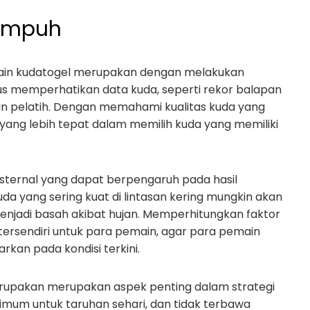
 Ampuh
main kudatogel merupakan dengan melakukan
us memperhatikan data kuda, seperti rekor balapan
atan pelatih. Dengan memahami kualitas kuda yang
yang lebih tepat dalam memilih kuda yang memiliki
ksternal yang dapat berpengaruh pada hasil
uda yang sering kuat di lintasan kering mungkin akan
menjadi basah akibat hujan. Memperhitungkan faktor
ersendiri untuk para pemain, agar para pemain
kan pada kondisi terkini.
erupakan merupakan aspek penting dalam strategi
imum untuk taruhan sehari, dan tidak terbawa