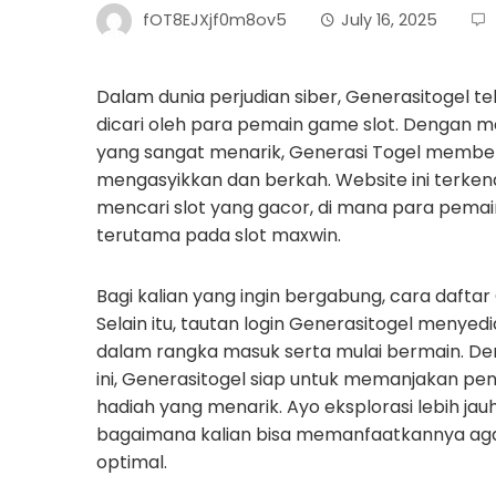
fOT8EJXjf0m8ov5
July 16, 2025
Dalam dunia perjudian siber, Generasitogel t
dicari oleh para pemain game slot. Dengan m
yang sangat menarik, Generasi Togel memb
mengasyikkan dan berkah. Website ini terken
mencari slot yang gacor, di mana para pemain
terutama pada slot maxwin.
Bagi kalian yang ingin bergabung, cara daftar
Selain itu, tautan login Generasitogel meny
dalam rangka masuk serta mulai bermain. Den
ini, Generasitogel siap untuk memanjakan p
hadiah yang menarik. Ayo eksplorasi lebih ja
bagaimana kalian bisa memanfaatkannya a
optimal.