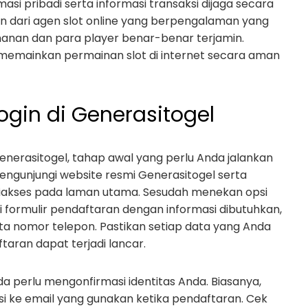
si pribadi serta informasi transaksi dijaga secara
n dari agen slot online yang berpengalaman yang
anan dan para player benar-benar terjamin.
 memainkan permainan slot di internet secara aman
gin di Generasitogel
nerasitogel, tahap awal yang perlu Anda jalankan
ngunjungi website resmi Generasitogel serta
diakses pada laman utama. Sesudah menekan opsi
i formulir pendaftaran dengan informasi dibutuhkan,
rta nomor telepon. Pastikan setiap data yang Anda
aran dapat terjadi lancar.
a perlu mengonfirmasi identitas Anda. Biasanya,
asi ke email yang gunakan ketika pendaftaran. Cek