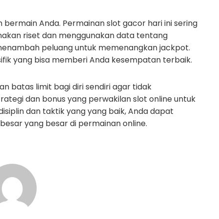
bermain Anda. Permainan slot gacor hari ini sering
anakan riset dan menggunakan data tentang
t menambah peluang untuk memenangkan jackpot.
fik yang bisa memberi Anda kesempatan terbaik.
 batas limit bagi diri sendiri agar tidak
ategi dan bonus yang perwakilan slot online untuk
plin dan taktik yang yang baik, Anda dapat
esar yang besar di permainan online.