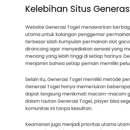
Kelebihan Situs Generas
Website Generasi Togel menawarkan berbagai
utama untuk kalangan penggemar permainan sl
terbesar ialah kumpulan permainan slot gacor
dirancang agar menyediakan sensasi yang m
menang yang lebih tinggi di setiap harinya. 
menjamin bahwa setiap pemain memiliki pel
Selain itu, Generasi Togel memiliki metode 
Generasi Togel hanya memerlukan beberapa 
dapat langsung menikmati macam-macam ga
dalam tautan Generasi Togel, player bisa 
komunitas ini tanpa kesulitan.
Keamanan juga menjadi prioritas utama utama