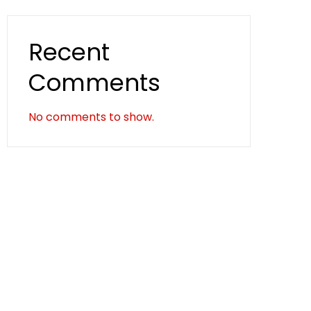
Recent
Comments
No comments to show.