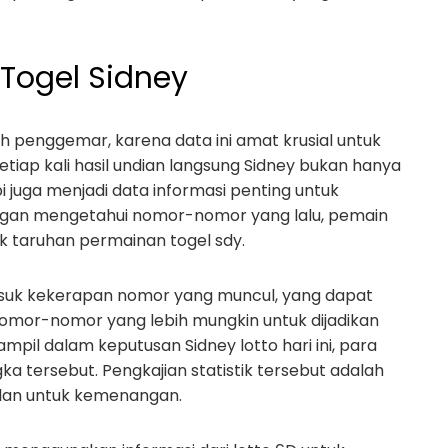
 Togel Sidney
lah penggemar, karena data ini amat krusial untuk
tiap kali hasil undian langsung Sidney bukan hanya
uga menjadi data informasi penting untuk
Dengan mengetahui nomor-nomor yang lalu, pemain
k taruhan permainan togel sdy.
rmasuk kekerapan nomor yang muncul, yang dapat
or-nomor yang lebih mungkin untuk dijadikan
tampil dalam keputusan Sidney lotto hari ini, para
a tersebut. Pengkajian statistik tersebut adalah
jalan untuk kemenangan.