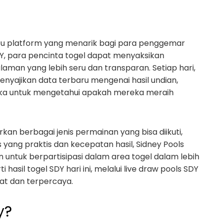
tu platform yang menarik bagi para penggemar
SDY, para pencinta togel dapat menyaksikan
man yang lebih seru dan transparan. Setiap hari,
yajikan data terbaru mengenai hasil undian,
ka untuk mengetahui apakah mereka meraih
rkan berbagai jenis permainan yang bisa diikuti,
yang praktis dan kecepatan hasil, Sidney Pools
ntuk berpartisipasi dalam area togel dalam lebih
i hasil togel SDY hari ini, melalui live draw pools SDY
rat dan terpercaya.
y?