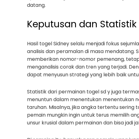
datang.
Keputusan dan Statistik
Hasil togel Sidney selalu menjadi fokus sejum
analisis dan peramalan di masa mendatang. Se
memberikan nomor-nomor pemenang, tetapi j
menganalisis corak dan tren yang terjadi. 
dapat menyusun strategi yang lebih baik untu
Statistik dari permainan togel sd y juga te
menuntun dalam menentukan menentukan nom
taruhan. Misalnya, jika angka tertentu sering 
pemain mungkin ingin untuk terus memilih angk
unsur krusial dalam permainan dan bisa jadi 