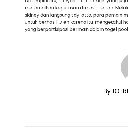
Di samping itu, banyak para pemain yang jug
meramalkan keputusan di masa depan. Melalu
sidney dan langsung sdy lotto, para pemai
untuk berhasil. Oleh karena itu, mengetahui ha
yang berpartisipasi bermain dalam togel pool
By fOT