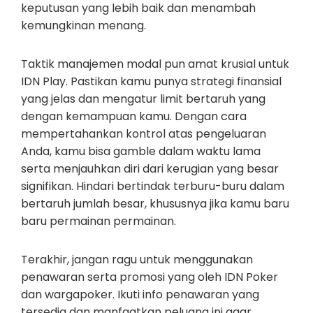
keputusan yang lebih baik dan menambah
kemungkinan menang.
Taktik manajemen modal pun amat krusial untuk
IDN Play. Pastikan kamu punya strategi finansial
yang jelas dan mengatur limit bertaruh yang
dengan kemampuan kamu. Dengan cara
mempertahankan kontrol atas pengeluaran
Anda, kamu bisa gamble dalam waktu lama
serta menjauhkan diri dari kerugian yang besar
signifikan. Hindari bertindak terburu-buru dalam
bertaruh jumlah besar, khususnya jika kamu baru
baru permainan permainan.
Terakhir, jangan ragu untuk menggunakan
penawaran serta promosi yang oleh IDN Poker
dan wargapoker. Ikuti info penawaran yang
tersedia dan manfaatkan peluang ini agar