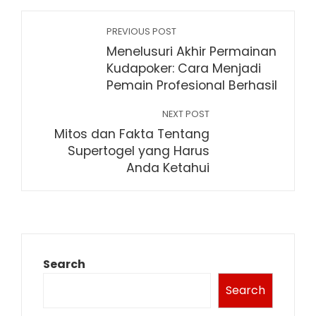
PREVIOUS POST
Menelusuri Akhir Permainan
Kudapoker: Cara Menjadi
Pemain Profesional Berhasil
NEXT POST
Mitos dan Fakta Tentang
Supertogel yang Harus
Anda Ketahui
Search
Search