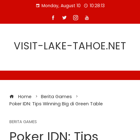
Skip
Monday, August 10
10:28:14
to
content
VISIT-LAKE-TAHOE.NET
Home
Berita Games
Poker IDN: Tips Winning Big di Green Table
BERITA GAMES
Poker IDN: Tips