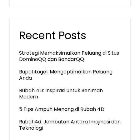
Recent Posts
Strategi Memaksimalkan Peluang di Situs
DominoQQ dan BandarQQ
Bupatitogel: Mengoptimalkan Peluang
Anda
Rubah 4D: Inspirasi untuk Seniman
Modern
5 Tips Ampuh Menang di Rubah 4D
Rubah4d: Jembatan Antara Imajinasi dan
Teknologi