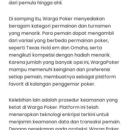
dari pemula hingga ahli.
Di samping itu, Warga Poker menyediakan
beragam kategori permainan dan turnamen
yang menarik. Para pemain dapat mengambil
dari variasi yang berbeda permainan poker,
seperti Texas Hold em dan Omaha, serta
mengikuti kompetisi dengan hadiah menarik.
Karena jumlah yang banyak opsi ini, WargaPoker
mampu memenuhi keinginan dan preferensi
setiap pemain, membuatnya sebagai platform
favorit di kalangan penggemar poker.
Kelebihan lain adalah prosedur keamanan yang
ketat di Warga Poker. Platform ini telah
menerapkan teknologi enkripsi terkini untuk
menjamin keamanan data dan transaksi pemain.
Dengan penekanan pada proteksi, Warga Poker