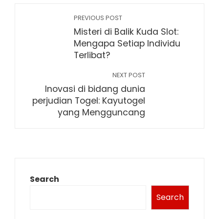
PREVIOUS POST
Misteri di Balik Kuda Slot:
Mengapa Setiap Individu
Terlibat?
NEXT POST
Inovasi di bidang dunia
perjudian Togel: Kayutogel
yang Mengguncang
Search
Search