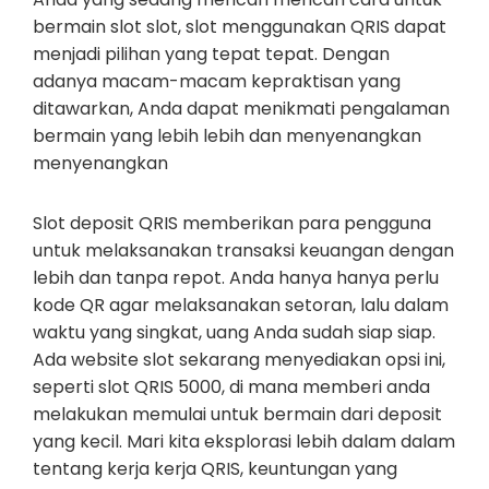
bermain slot slot, slot menggunakan QRIS dapat
menjadi pilihan yang tepat tepat. Dengan
adanya macam-macam kepraktisan yang
ditawarkan, Anda dapat menikmati pengalaman
bermain yang lebih lebih dan menyenangkan
menyenangkan
Slot deposit QRIS memberikan para pengguna
untuk melaksanakan transaksi keuangan dengan
lebih dan tanpa repot. Anda hanya hanya perlu
kode QR agar melaksanakan setoran, lalu dalam
waktu yang singkat, uang Anda sudah siap siap.
Ada website slot sekarang menyediakan opsi ini,
seperti slot QRIS 5000, di mana memberi anda
melakukan memulai untuk bermain dari deposit
yang kecil. Mari kita eksplorasi lebih dalam dalam
tentang kerja kerja QRIS, keuntungan yang