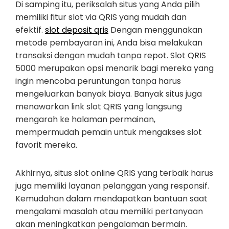
Di samping itu, periksalah situs yang Anda pilih
memiliki fitur slot via QRIS yang mudah dan
efektif.
slot deposit qris
Dengan menggunakan
metode pembayaran ini, Anda bisa melakukan
transaksi dengan mudah tanpa repot. Slot QRIS
5000 merupakan opsi menarik bagi mereka yang
ingin mencoba peruntungan tanpa harus
mengeluarkan banyak biaya. Banyak situs juga
menawarkan link slot QRIS yang langsung
mengarah ke halaman permainan,
mempermudah pemain untuk mengakses slot
favorit mereka.
Akhirnya, situs slot online QRIS yang terbaik harus
juga memiliki layanan pelanggan yang responsif.
Kemudahan dalam mendapatkan bantuan saat
mengalami masalah atau memiliki pertanyaan
akan meningkatkan pengalaman bermain.