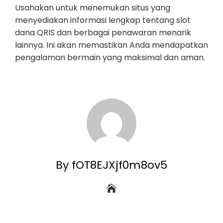
Usahakan untuk menemukan situs yang
menyediakan informasi lengkap tentang slot
dana QRIS dan berbagai penawaran menarik
lainnya. Ini akan memastikan Anda mendapatkan
pengalaman bermain yang maksimal dan aman.
By fOT8EJXjf0m8ov5