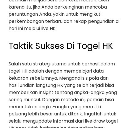
karena itu, jika Anda berkeinginan mencoba
peruntungan Anda, yakin untuk mengikuti
perkembangan terbaru dan rekap pengundian di
hari ini melalui live HK.
Taktik Sukses Di Togel HK
Salah satu strategi utama untuk berhasil dalam
togel HK adalah dengan mempelajari data
keluaran sebelumnya. Menganalisis pola dari
hasil undian langsung HK yang telah terjadi bisa
memberikan insight tentang angka-angka yang
sering muncul. Dengan metode ini, pemain bisa
menentukan angka-angka yang memiliki
peluang lebih besar untuk ditarik. Ingatlah untuk
selalu mengupdate informasi dari live draw togel