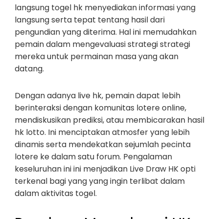
langsung togel hk menyediakan informasi yang
langsung serta tepat tentang hasil dari
pengundian yang diterima. Hal ini memudahkan
pemain dalam mengevaluasi strategi strategi
mereka untuk permainan masa yang akan
datang.
Dengan adanya live hk, pemain dapat lebih
berinteraksi dengan komunitas lotere online,
mendiskusikan prediksi, atau membicarakan hasil
hk lotto. Ini menciptakan atmosfer yang lebih
dinamis serta mendekatkan sejumlah pecinta
lotere ke dalam satu forum. Pengalaman
keseluruhan ini ini menjadikan Live Draw HK opti
terkenal bagi yang yang ingin terlibat dalam
dalam aktivitas togel.