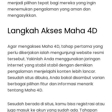
menjadi pilihan tepat bagi mereka yang ingin
menemukan pengalaman yang aman dan
mengasyikkan.
Langkah Akses Maha 4D
Agar mengakses Maha 4D, tahap pertama yang
perlu dikerjakan ialah mengunjungi website resmi
tersebut. Yakinlah Anda menggunakan jaringan
internet yang stabil stabil dengan demikian
pengalaman menjelajahi konten lebih lancar.
Sesudah situs dibuka, Anda bakal disambut varian
berbagai pilihan fitur dan informasi menarik
tentang Maha 4D.
Sesudah berada di situs, kamu bisa registrasi atau
juga masuk ke akun yang sudah ada. Tahapan