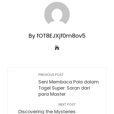
By fOT8EJXjf0m8ov5
PREVIOUS POST
Seni Membaca Pola dalam
Togel Super: Saran dari
para Master
NEXT POST
Discovering the Mysteries