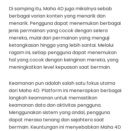
Di samping itu, Maha 4D juga mikalnya sebab
berbagai varian konten yang menarik dan
menarik. Pengguna dapat menemukan berbagai
jenis permainan yang cocok dengan selera
mereka, mulai dari permainan yang menguji
ketangkasan hingga yang lebih santai. Melalui
ragam ini, setiap pengguna dapat menemukan
hal yang cocok dengan keinginan mereka, yang
meningkatkan level kepuasan saat bermain.
Keamanan pun adalah salah satu fokus utama
dari Maha 4D. Platform ini menerapkan berbagai
langkah keamanan untuk memastikan
keamanan data dan aktivitas pengguna.
Menggunakan sistem yang andal, pengguna
dapat merasa tenang dan sejahtera saat
bermain. Keuntungan ini menyebabkan Maha 4D