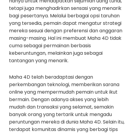
hanya untuk mendapatkan sejumlah uang tunai,
tetapi juga menghadirkan sensasi yang menarik
bagi pesertanya. Melalui berbagai opsi taruhan
yang tersedia, pemain dapat mengatur strategi
mereka sesuai dengan preferensi dan anggaran
masing-masing. Hal ini membuat Maha 4D tidak
cuma sebagai permainan berbasis
keberuntungan, melainkan juga sebagai
tantangan yang menarik.
Maha 4D telah beradaptasi dengan
perkembangan teknologi, memberikan sarana
online yang mempermudah pemain untuk ikut
bermain. Dengan adanya akses yang lebih
mudah dan transaksi yang selamat, semakin
banyak orang yang tertarik untuk mengadu
peruntungan mereka di dunia Maha 4D. Selain itu,
terdapat komunitas dinamis yang berbagi tips