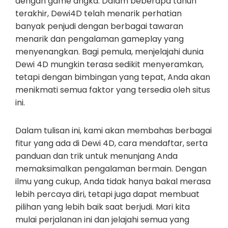
dengan game angka. Dalam beberapa tahun
terakhir, Dewi4D telah menarik perhatian
banyak penjudi dengan berbagai tawaran
menarik dan pengalaman gameplay yang
menyenangkan. Bagi pemula, menjelajahi dunia
Dewi 4D mungkin terasa sedikit menyeramkan,
tetapi dengan bimbingan yang tepat, Anda akan
menikmati semua faktor yang tersedia oleh situs
ini.
Dalam tulisan ini, kami akan membahas berbagai
fitur yang ada di Dewi 4D, cara mendaftar, serta
panduan dan trik untuk menunjang Anda
memaksimalkan pengalaman bermain. Dengan
ilmu yang cukup, Anda tidak hanya bakal merasa
lebih percaya diri, tetapi juga dapat membuat
pilihan yang lebih baik saat berjudi. Mari kita
mulai perjalanan ini dan jelajahi semua yang