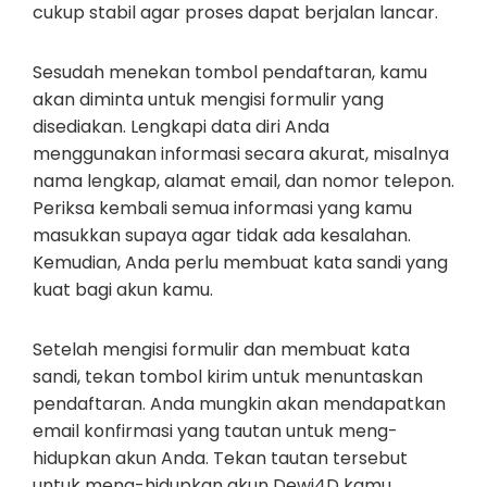
cukup stabil agar proses dapat berjalan lancar.
Sesudah menekan tombol pendaftaran, kamu
akan diminta untuk mengisi formulir yang
disediakan. Lengkapi data diri Anda
menggunakan informasi secara akurat, misalnya
nama lengkap, alamat email, dan nomor telepon.
Periksa kembali semua informasi yang kamu
masukkan supaya agar tidak ada kesalahan.
Kemudian, Anda perlu membuat kata sandi yang
kuat bagi akun kamu.
Setelah mengisi formulir dan membuat kata
sandi, tekan tombol kirim untuk menuntaskan
pendaftaran. Anda mungkin akan mendapatkan
email konfirmasi yang tautan untuk meng-
hidupkan akun Anda. Tekan tautan tersebut
untuk meng-hidupkan akun Dewi4D kamu.