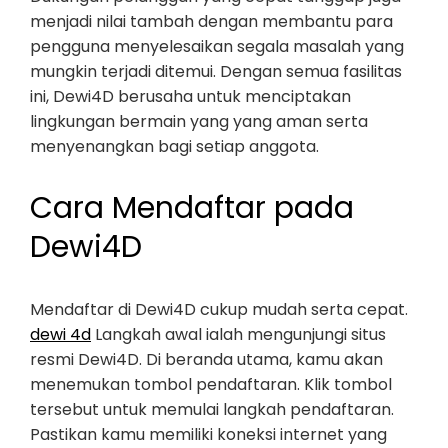
menjadi nilai tambah dengan membantu para
pengguna menyelesaikan segala masalah yang
mungkin terjadi ditemui. Dengan semua fasilitas
ini, Dewi4D berusaha untuk menciptakan
lingkungan bermain yang yang aman serta
menyenangkan bagi setiap anggota.
Cara Mendaftar pada
Dewi4D
Mendaftar di Dewi4D cukup mudah serta cepat.
dewi 4d
Langkah awal ialah mengunjungi situs
resmi Dewi4D. Di beranda utama, kamu akan
menemukan tombol pendaftaran. Klik tombol
tersebut untuk memulai langkah pendaftaran.
Pastikan kamu memiliki koneksi internet yang