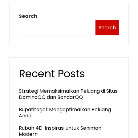
Search
Search
Recent Posts
Strategi Memaksimalkan Peluang di Situs
DominoQQ dan BandarQQ
Bupatitogel: Mengoptimalkan Peluang
Anda
Rubah 4D: Inspirasi untuk Seniman
Modern