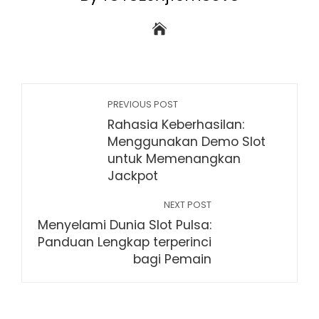
PREVIOUS POST
Rahasia Keberhasilan:
Menggunakan Demo Slot
untuk Memenangkan
Jackpot
NEXT POST
Menyelami Dunia Slot Pulsa:
Panduan Lengkap terperinci
bagi Pemain