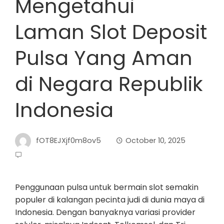
Mengetahui
Laman Slot Deposit
Pulsa Yang Aman
di Negara Republik
Indonesia
fOT8EJXjf0m8ov5
October 10, 2025
Penggunaan pulsa untuk bermain slot semakin
populer di kalangan pecinta judi di dunia maya di
Indonesia. Dengan banyaknya variasi provider