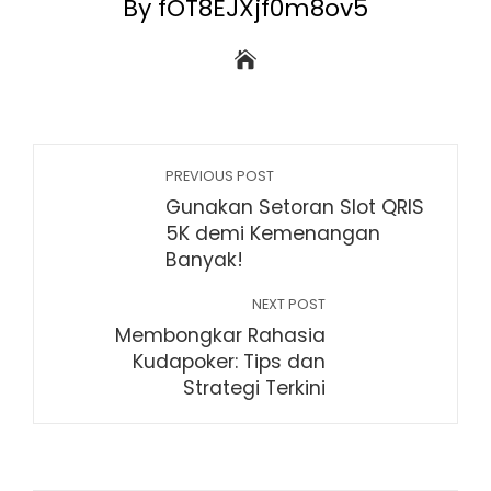
By fOT8EJXjf0m8ov5
PREVIOUS POST
Gunakan Setoran Slot QRIS
5K demi Kemenangan
Banyak!
NEXT POST
Membongkar Rahasia
Kudapoker: Tips dan
Strategi Terkini