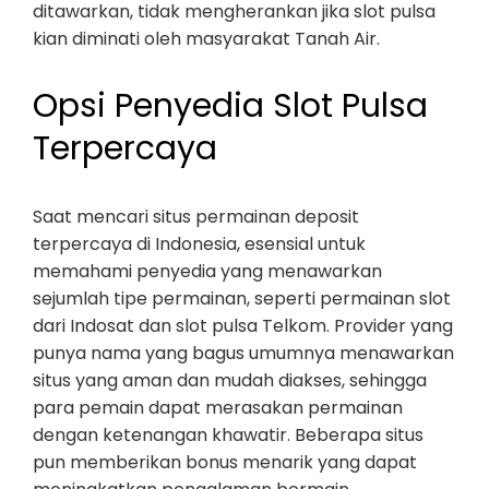
ditawarkan, tidak mengherankan jika slot pulsa
kian diminati oleh masyarakat Tanah Air.
Opsi Penyedia Slot Pulsa
Terpercaya
Saat mencari situs permainan deposit
terpercaya di Indonesia, esensial untuk
memahami penyedia yang menawarkan
sejumlah tipe permainan, seperti permainan slot
dari Indosat dan slot pulsa Telkom. Provider yang
punya nama yang bagus umumnya menawarkan
situs yang aman dan mudah diakses, sehingga
para pemain dapat merasakan permainan
dengan ketenangan khawatir. Beberapa situs
pun memberikan bonus menarik yang dapat