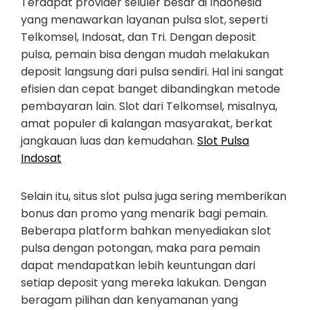
Terdapat provider seluler besar di Indonesia
yang menawarkan layanan pulsa slot, seperti
Telkomsel, Indosat, dan Tri. Dengan deposit
pulsa, pemain bisa dengan mudah melakukan
deposit langsung dari pulsa sendiri. Hal ini sangat
efisien dan cepat banget dibandingkan metode
pembayaran lain. Slot dari Telkomsel, misalnya,
amat populer di kalangan masyarakat, berkat
jangkauan luas dan kemudahan.
Slot Pulsa
Indosat
Selain itu, situs slot pulsa juga sering memberikan
bonus dan promo yang menarik bagi pemain.
Beberapa platform bahkan menyediakan slot
pulsa dengan potongan, maka para pemain
dapat mendapatkan lebih keuntungan dari
setiap deposit yang mereka lakukan. Dengan
beragam pilihan dan kenyamanan yang