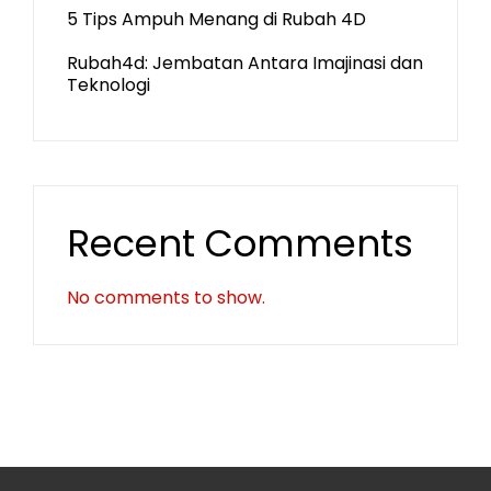
5 Tips Ampuh Menang di Rubah 4D
Rubah4d: Jembatan Antara Imajinasi dan
Teknologi
Recent Comments
No comments to show.