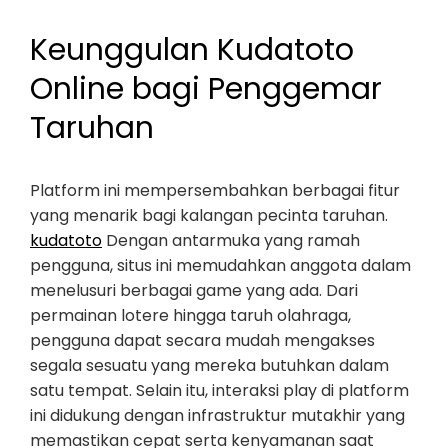
Keunggulan Kudatoto
Online bagi Penggemar
Taruhan
Platform ini mempersembahkan berbagai fitur
yang menarik bagi kalangan pecinta taruhan.
kudatoto
Dengan antarmuka yang ramah
pengguna, situs ini memudahkan anggota dalam
menelusuri berbagai game yang ada. Dari
permainan lotere hingga taruh olahraga,
pengguna dapat secara mudah mengakses
segala sesuatu yang mereka butuhkan dalam
satu tempat. Selain itu, interaksi play di platform
ini didukung dengan infrastruktur mutakhir yang
memastikan cepat serta kenyamanan saat