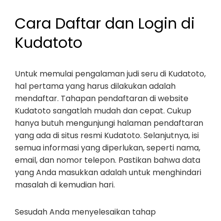
Cara Daftar dan Login di
Kudatoto
Untuk memulai pengalaman judi seru di Kudatoto,
hal pertama yang harus dilakukan adalah
mendaftar. Tahapan pendaftaran di website
Kudatoto sangatlah mudah dan cepat. Cukup
hanya butuh mengunjungi halaman pendaftaran
yang ada di situs resmi Kudatoto. Selanjutnya, isi
semua informasi yang diperlukan, seperti nama,
email, dan nomor telepon. Pastikan bahwa data
yang Anda masukkan adalah untuk menghindari
masalah di kemudian hari.
Sesudah Anda menyelesaikan tahap