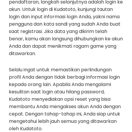
pendaftaran, langkah selanjutnya adalah login ke
akun. Untuk login di Kudatoto, kunjungi tautan
login dan input informasi login Anda, yakni nama
pengguna dan kata sandi yang sudah Anda buat
saat registrasi. Jika data yang dikirim telah
benar, kamu akan langsung dihubungkan ke akun
Anda dan dapat menikmati ragam game yang
ditawarkan.
Selalu ingat untuk memastikan perlindungan
profil Anda dengan tidak berbagi informasi login
kepada orang lain. Apabila Anda mengalami
kesulitan saat login atau hilang password,
Kudatoto menyediakan opsi reset yang bisa
membantu Anda mengakses akun Anda dengan
cepat. Dengan tahap-tahap ini, Anda siap untuk
mengetahui lebih jauh semua yang ditawarkan
oleh Kudatoto.