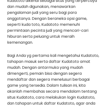
Kudatoto dikenal sebagai situs yang terpercaya
dan mudah digunakan, menawarkan
pengalaman judi yang seru bagi para
anggotanya. Dengan beraneka opsi game,
seperti kuda toto, Kudatoto memenuhi
permintaan pecinta judi yang mencari-cari
hiburan serta peluang untuk meraih
kemenangan.
Bagi Anda yg pertama kali mengetahui Kudatoto,
tahapan masuk serta daftar Kudatoto amat
mudah. Dengan antarmuka yang mudah
dimengerti, pemain bisa dengan segera
mendaftar dan segera menelusuri berbagai
game yang tersedia. Dalam tulisan ini, kita
akanlah membahas secara mendalam tentang
situs Kudatoto, cara melakukan login Kudatoto,
dan tahapan untuk daftar Kudatoto, agar anda