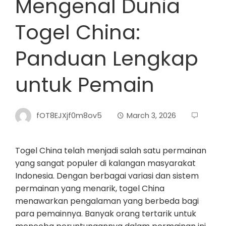
Mengenal Dunia
Togel China:
Panduan Lengkap
untuk Pemain
fOT8EJXjf0m8ov5
March 3, 2026
Togel China telah menjadi salah satu permainan
yang sangat populer di kalangan masyarakat
Indonesia. Dengan berbagai variasi dan sistem
permainan yang menarik, togel China
menawarkan pengalaman yang berbeda bagi
para pemainnya. Banyak orang tertarik untuk