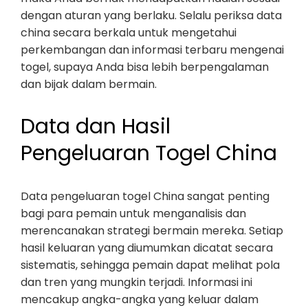
dengan aturan yang berlaku. Selalu periksa data
china secara berkala untuk mengetahui
perkembangan dan informasi terbaru mengenai
togel, supaya Anda bisa lebih berpengalaman
dan bijak dalam bermain.
Data dan Hasil
Pengeluaran Togel China
Data pengeluaran togel China sangat penting
bagi para pemain untuk menganalisis dan
merencanakan strategi bermain mereka. Setiap
hasil keluaran yang diumumkan dicatat secara
sistematis, sehingga pemain dapat melihat pola
dan tren yang mungkin terjadi. Informasi ini
mencakup angka-angka yang keluar dalam