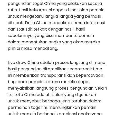
pengundian togel China yang dilakukan secara
rutin. Hasil keluaran ini dapat dilihat oleh pemain
untuk mengetahui angka-angka yang berhasil
ditebak. Data China mencakup semua informasi
dan statistik terkait dengan hasil-hasil
sebelumnya, yang bisa membantu pemain
dalam menentukan angka yang akan mereka
pilih di masa mendatang.
Live draw China adalah proses langsung di mana
hasil pengundian ditampilkan secara real-time.
Ini memberikan transparansi dan kepercayaan
bagi para pemain, karena mereka dapat
menyaksikan langsung proses pengundian. Selain
itu, toto China adalah istilah yang digunakan
untuk menyebut berbagai jenis taruhan dalam
permainan togel ini, memungkinkan pemain
untuk memilih berbagai kombinasi angka yang