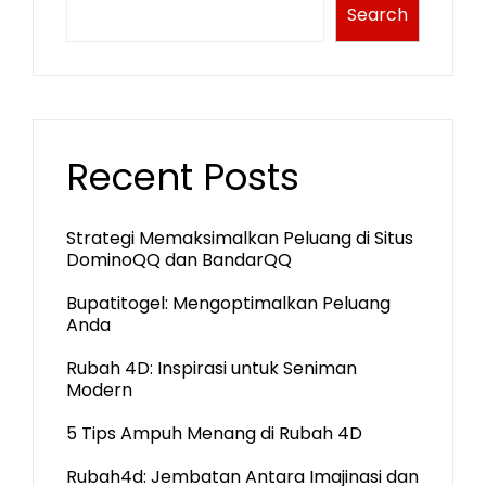
Search
Recent Posts
Strategi Memaksimalkan Peluang di Situs
DominoQQ dan BandarQQ
Bupatitogel: Mengoptimalkan Peluang
Anda
Rubah 4D: Inspirasi untuk Seniman
Modern
5 Tips Ampuh Menang di Rubah 4D
Rubah4d: Jembatan Antara Imajinasi dan