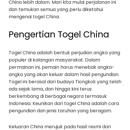
China lebih dalam. Mari kita mulai perjalanan ini
dan temukan semua yang perlu diketahui
mengenai togel China.
Pengertian Togel China
Togel China adalah bentuk perjudian angka yang
populer di kalangan masyarakat. Dalam
permainan ini, pemain harus menebak angka-
angka yang akan keluar dalam hasil pengundian.
Togel ini berasal dari budaya Tiongkok yang telah
ada sejak lama, dan hingga kini terus
berkembang di berbagai negara termasuk
Indonesia. Keunikan dari togel China adalah cara
pengundian dan jenis taruhan yang beragam.
Keluaran China merujuk pada hasil resmi dari