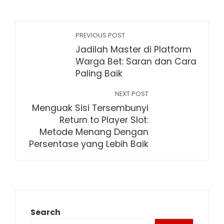
PREVIOUS POST
Jadilah Master di Platform
Warga Bet: Saran dan Cara
Paling Baik
NEXT POST
Menguak Sisi Tersembunyi
Return to Player Slot:
Metode Menang Dengan
Persentase yang Lebih Baik
Search