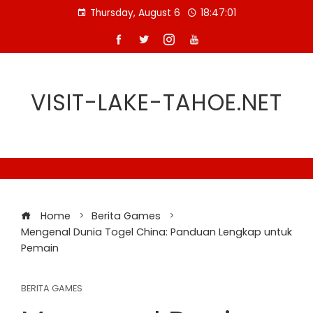
Skip
Thursday, August 6
18:47:02
to
content
VISIT-LAKE-TAHOE.NET
Home
Berita Games
Mengenal Dunia Togel China: Panduan Lengkap untuk
Pemain
BERITA GAMES