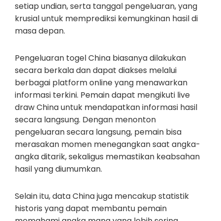
setiap undian, serta tanggal pengeluaran, yang
krusial untuk memprediksi kemungkinan hasil di
masa depan.
Pengeluaran togel China biasanya dilakukan
secara berkala dan dapat diakses melalui
berbagai platform online yang menawarkan
informasi terkini. Pemain dapat mengikuti live
draw China untuk mendapatkan informasi hasil
secara langsung. Dengan menonton
pengeluaran secara langsung, pemain bisa
merasakan momen menegangkan saat angka-
angka ditarik, sekaligus memastikan keabsahan
hasil yang diumumkan.
Selain itu, data China juga mencakup statistik
historis yang dapat membantu pemain
memahami angka mana yang lebih sering