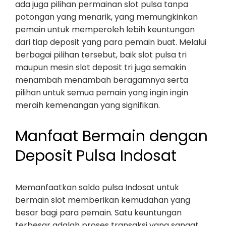
ada juga pilihan permainan slot pulsa tanpa
potongan yang menarik, yang memungkinkan
pemain untuk memperoleh lebih keuntungan
dari tiap deposit yang para pemain buat. Melalui
berbagai pilihan tersebut, baik slot pulsa tri
maupun mesin slot deposit tri juga semakin
menambah menambah beragamnya serta
pilihan untuk semua pemain yang ingin ingin
meraih kemenangan yang signifikan.
Manfaat Bermain dengan
Deposit Pulsa Indosat
Memanfaatkan saldo pulsa Indosat untuk
bermain slot memberikan kemudahan yang
besar bagi para pemain. Satu keuntungan
terbesar adalah proses transaksi yang sangat