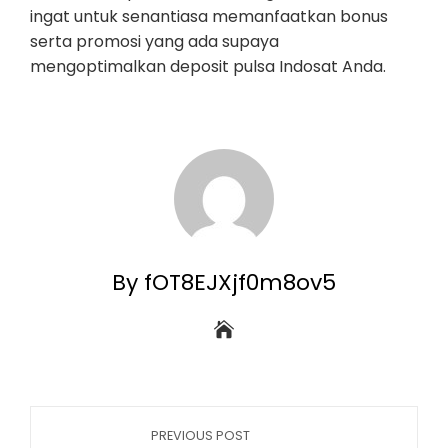
ingat untuk senantiasa memanfaatkan bonus
serta promosi yang ada supaya
mengoptimalkan deposit pulsa Indosat Anda.
By fOT8EJXjf0m8ov5
PREVIOUS POST