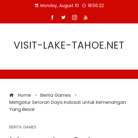
Skip
Monday, August 10
18:56:23
to
content
VISIT-LAKE-TAHOE.NET
Home
Berita Games
Mengatur Setoran Daya Indosat untuk Kemenangan
Yang Besar
BERITA GAMES