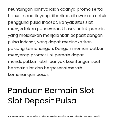
Keuntungan lainnya ialah adanya promo serta
bonus menarik yang diberikan ditawarkan untuk
pengguna pulsa Indosat. Banyak situs slot
menyediakan penawaran khusus untuk pemain
yang melakukan menjalankan deposit dengan
pulsa Indosat, yang dapat meningkatkan
peluang kemenangan. Dengan memanfaatkan
menyerap promosi ini, pemain dapat
mendapatkan lebih banyak keuntungan saat
bermain slot dan berpotensi meraih
kemenangan besar.
Panduan Bermain Slot
Slot Deposit Pulsa