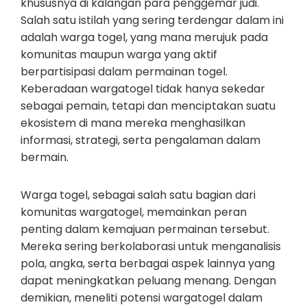
khususnya di kalangan para penggemar judi.
Salah satu istilah yang sering terdengar dalam ini
adalah warga togel, yang mana merujuk pada
komunitas maupun warga yang aktif
berpartisipasi dalam permainan togel.
Keberadaan wargatogel tidak hanya sekedar
sebagai pemain, tetapi dan menciptakan suatu
ekosistem di mana mereka menghasilkan
informasi, strategi, serta pengalaman dalam
bermain.
Warga togel, sebagai salah satu bagian dari
komunitas wargatogel, memainkan peran
penting dalam kemajuan permainan tersebut.
Mereka sering berkolaborasi untuk menganalisis
pola, angka, serta berbagai aspek lainnya yang
dapat meningkatkan peluang menang. Dengan
demikian, meneliti potensi wargatogel dalam