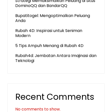
Strategi Memaksimalkan Peluang di Situs
DominoQQ dan BandarQQ
Bupatitogel: Mengoptimalkan Peluang
Anda
Rubah 4D: Inspirasi untuk Seniman
Modern
5 Tips Ampuh Menang di Rubah 4D
Rubah4d: Jembatan Antara Imajinasi dan
Teknologi
Recent Comments
No comments to show.