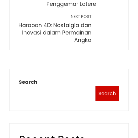
Penggemar Lotere
NEXT POST
Harapan 4D: Nostalgia dan
Inovasi dalam Permainan
Angka
Search
Search