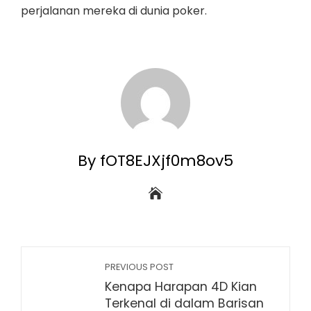
perjalanan mereka di dunia poker.
By fOT8EJXjf0m8ov5
PREVIOUS POST
Kenapa Harapan 4D Kian
Terkenal di dalam Barisan