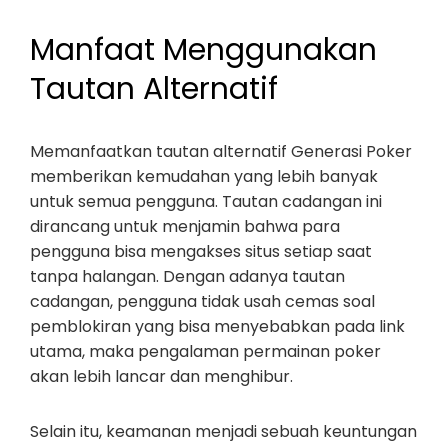
Manfaat Menggunakan
Tautan Alternatif
Memanfaatkan tautan alternatif Generasi Poker
memberikan kemudahan yang lebih banyak
untuk semua pengguna. Tautan cadangan ini
dirancang untuk menjamin bahwa para
pengguna bisa mengakses situs setiap saat
tanpa halangan. Dengan adanya tautan
cadangan, pengguna tidak usah cemas soal
pemblokiran yang bisa menyebabkan pada link
utama, maka pengalaman permainan poker
akan lebih lancar dan menghibur.
Selain itu, keamanan menjadi sebuah keuntungan