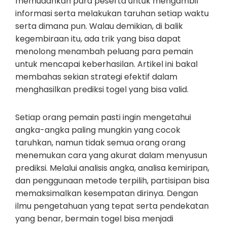
memudahkan para peserta untuk mengambil
informasi serta melakukan taruhan setiap waktu
serta dimana pun. Walau demikian, di balik
kegembiraan itu, ada trik yang bisa dapat
menolong menambah peluang para pemain
untuk mencapai keberhasilan. Artikel ini bakal
membahas sekian strategi efektif dalam
menghasilkan prediksi togel yang bisa valid.
Setiap orang pemain pasti ingin mengetahui
angka-angka paling mungkin yang cocok
taruhkan, namun tidak semua orang orang
menemukan cara yang akurat dalam menyusun
prediksi. Melalui analisis angka, analisa kemiripan,
dan penggunaan metode terpilih, partisipan bisa
memaksimalkan kesempatan dirinya. Dengan
ilmu pengetahuan yang tepat serta pendekatan
yang benar, bermain togel bisa menjadi