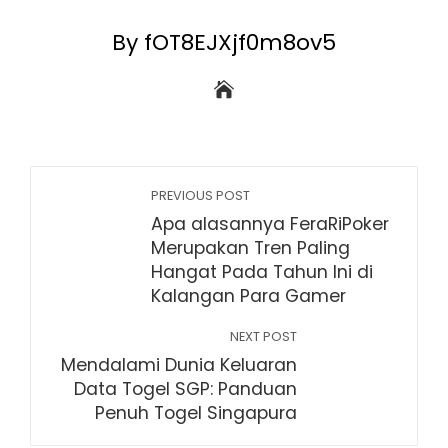
By fOT8EJXjf0m8ov5
PREVIOUS POST
Apa alasannya FeraRiPoker
Merupakan Tren Paling
Hangat Pada Tahun Ini di
Kalangan Para Gamer
NEXT POST
Mendalami Dunia Keluaran
Data Togel SGP: Panduan
Penuh Togel Singapura