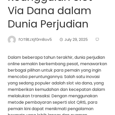
Via Dana dalam
Dunia Perjudian
fOT8EJXjf0m8ov5
July 29, 2025
Dalam beberapa tahun terakhir, dunia perjudian
online semakin berkembang pesat, menawarkan
berbagai pilihan untuk para pemain yang ingin
mencoba peruntungannya. Salah satu inovasi
yang sedang populer adalah slot via dana, yang
memberikan kemudahan dan kecepatan dalam
melakukan transaksi. Dengan menggunakan
metode pembayaran seperti slot QRIS, para
pemain kini dapat menikmati pengalaman