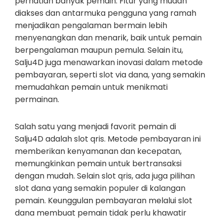
perhatian banyak pemain. Fitur yang mudah
diakses dan antarmuka pengguna yang ramah
menjadikan pengalaman bermain lebih
menyenangkan dan menarik, baik untuk pemain
berpengalaman maupun pemula. Selain itu,
Salju4D juga menawarkan inovasi dalam metode
pembayaran, seperti slot via dana, yang semakin
memudahkan pemain untuk menikmati
permainan.
Salah satu yang menjadi favorit pemain di
Salju4D adalah slot qris. Metode pembayaran ini
memberikan kenyamanan dan kecepatan,
memungkinkan pemain untuk bertransaksi
dengan mudah. Selain slot qris, ada juga pilihan
slot dana yang semakin populer di kalangan
pemain. Keunggulan pembayaran melalui slot
dana membuat pemain tidak perlu khawatir