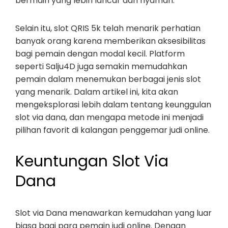
bermain yang lebih lancar dan nyaman.
Selain itu, slot QRIS 5k telah menarik perhatian
banyak orang karena memberikan aksesibilitas
bagi pemain dengan modal kecil. Platform
seperti Salju4D juga semakin memudahkan
pemain dalam menemukan berbagai jenis slot
yang menarik. Dalam artikel ini, kita akan
mengeksplorasi lebih dalam tentang keunggulan
slot via dana, dan mengapa metode ini menjadi
pilihan favorit di kalangan penggemar judi online.
Keuntungan Slot Via
Dana
Slot via Dana menawarkan kemudahan yang luar
biasa bagi para pemain judi online. Dengan