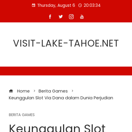
Skip
Thursday, August 6
20:03:35
to
content
VISIT-LAKE-TAHOE.NET
Home
Berita Games
Keunggulan Slot Via Dana dalam Dunia Perjudian
BERITA GAMES
Keunggulan Slot