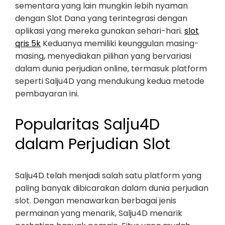
sementara yang lain mungkin lebih nyaman
dengan Slot Dana yang terintegrasi dengan
aplikasi yang mereka gunakan sehari-hari.
slot
qris 5k
Keduanya memiliki keunggulan masing-
masing, menyediakan pilihan yang bervariasi
dalam dunia perjudian online, termasuk platform
seperti Salju4D yang mendukung kedua metode
pembayaran ini.
Popularitas Salju4D
dalam Perjudian Slot
Salju4D telah menjadi salah satu platform yang
paling banyak dibicarakan dalam dunia perjudian
slot. Dengan menawarkan berbagai jenis
permainan yang menarik, Salju4D menarik