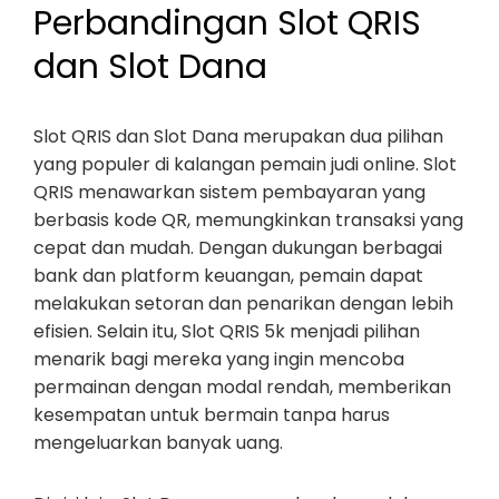
Perbandingan Slot QRIS
dan Slot Dana
Slot QRIS dan Slot Dana merupakan dua pilihan
yang populer di kalangan pemain judi online. Slot
QRIS menawarkan sistem pembayaran yang
berbasis kode QR, memungkinkan transaksi yang
cepat dan mudah. Dengan dukungan berbagai
bank dan platform keuangan, pemain dapat
melakukan setoran dan penarikan dengan lebih
efisien. Selain itu, Slot QRIS 5k menjadi pilihan
menarik bagi mereka yang ingin mencoba
permainan dengan modal rendah, memberikan
kesempatan untuk bermain tanpa harus
mengeluarkan banyak uang.