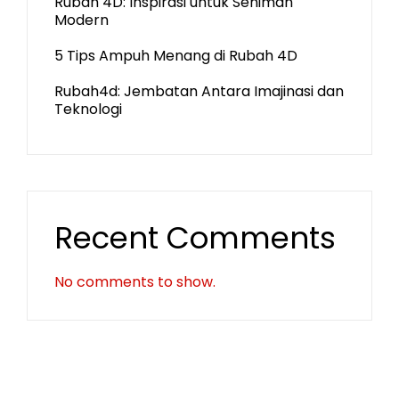
Rubah 4D: Inspirasi untuk Seniman
Modern
5 Tips Ampuh Menang di Rubah 4D
Rubah4d: Jembatan Antara Imajinasi dan
Teknologi
Recent Comments
No comments to show.