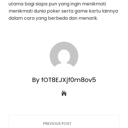
utama bagi siapa pun yang ingin menikmati
menikmati dunia poker serta game kartu lainnya
dalam cara yang berbeda dan menarik.
By fOT8EJXjf0m8ov5
PREVIOUS POST