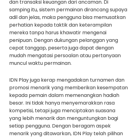
dan transaksi keuangan dari ancaman. Di
samping itu, sistem permainan dirancang supaya
adil dan jelas, maka pengguna bisa memusatkan
perhatian kepada taktik dan keterampilan
mereka tanpa harus khawatir mengenai
penipuan. Dengan dukungan pelanggan yang
cepat tanggap, peserta juga dapat dengan
mudah mengatasi persoalan atau pertanyaan
muncul waktu permainan.
IDN Play juga kerap mengadakan turnamen dan
promosi menarik yang memberikan kesempatan
kepada pemain dalam memenangkan hadiah
besar. Ini tidak hanya menyemarakkan rasa
kompetisi, tetapi juga menciptakan suasana
yang lebih menarik dan menguntungkan bagi
setiap pengguna. Dengan beragam aspek
menarik yang ditawarkan, IDN Play telah pilihan