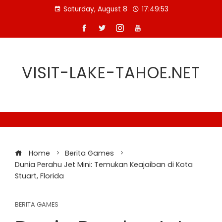
Skip
Saturday, August 8
17:49:53
to
content
VISIT-LAKE-TAHOE.NET
Home
Berita Games
Dunia Perahu Jet Mini: Temukan Keajaiban di Kota
Stuart, Florida
BERITA GAMES