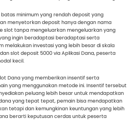
ah batas minimum yang rendah deposit yang
ngan menyetorkan deposit hanya dengan nama
ipe slot tanpa mengeluarkan mengeluarkan yang
 yang ingin beradaptasi beradaptasi serta
 melakukan investasi yang lebih besar di skala
dan slot deposit 5000 via Aplikasi Dana, peserta
odal kecil.
slot Dana yang memberikan insentif serta
in yang menggunakan metode ini. Insentif tersebut
ediakan peluang lebih besar untuk mendapatkan
 dana yang tepat tepat, pemain bisa mendapatkan
n tetapi dan kemungkinan keuntungan yang lebih
si Dana berarti keputusan cerdas untuk peserta