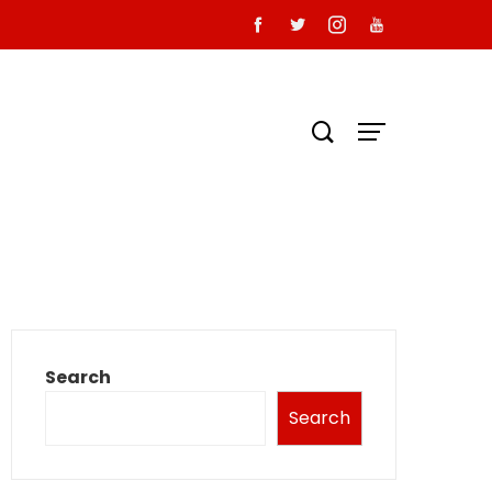
Search
Search