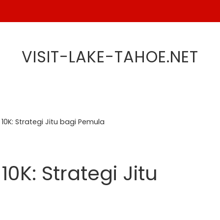
VISIT-LAKE-TAHOE.NET
10K: Strategi Jitu bagi Pemula
0K: Strategi Jitu