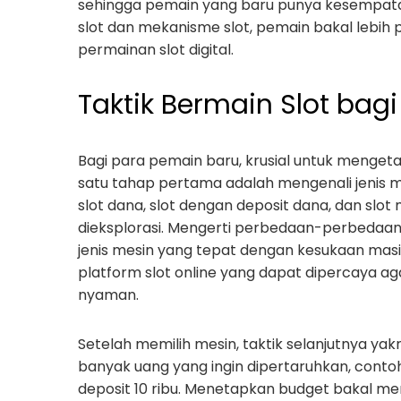
sehingga pemain yang baru punya kesempatan
slot dan mekanisme slot, pemain bakal lebih
permainan slot digital.
Taktik Bermain Slot bag
Bagi para pemain baru, krusial untuk mengeta
satu tahap pertama adalah mengenali jenis me
slot dana, slot dengan deposit dana, dan sl
dieksplorasi. Mengerti perbedaan-perbedaa
jenis mesin yang tepat dengan kesukaan masi
platform slot online yang dapat dipercaya 
nyaman.
Setelah memilih mesin, taktik selanjutnya ya
banyak uang yang ingin dipertaruhkan, conto
deposit 10 ribu. Menetapkan budget bakal me