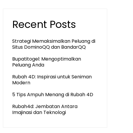
Recent Posts
Strategi Memaksimalkan Peluang di
Situs DominoQQ dan BandarQQ
Bupatitogel: Mengoptimalkan
Peluang Anda
Rubah 4D: Inspirasi untuk Seniman
Modern
5 Tips Ampuh Menang di Rubah 4D
Rubah4d: Jembatan Antara
Imajinasi dan Teknologi