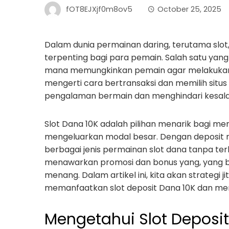
fOT8EJXjf0m8ov5
October 25, 2025
Dalam dunia permainan daring, terutama slo
terpenting bagi para pemain. Salah satu yang 
mana memungkinkan pemain agar melakukan 
mengerti cara bertransaksi dan memilih situ
pengalaman bermain dan menghindari kesalah
Slot Dana 10K adalah pilihan menarik bagi 
mengeluarkan modal besar. Dengan deposit 
berbagai jenis permainan slot dana tanpa terb
menawarkan promosi dan bonus yang, yang 
menang. Dalam artikel ini, kita akan strategi 
memanfaatkan slot deposit Dana 10K dan mer
Mengetahui Slot Deposit