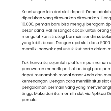
Keuntungan lain dari slot deposit Dana adal
diperlukan yang ditawarkan ditawarkan. De
10.000, pemain baru bisa menguji beragam t
besar dana. Hal ini sangat cocok untuk orang
mengalahkan strategi bermain sendiri sebelum
yang lebih besar. Dengan opsi slot dana 5000 
memiliki banyak opsi untuk ikut serta dalam m
Tak hanya itu, sejumlah platform permainan 
penawaran menarik perhatian bagi para pema
dapat menambah modal dasar Anda dan meny
kemenangan. Dengan cara memilih situs slot
pengalaman bermain yang yang menyenangka
tinggi. Maka dari itu, memilih slot via Aplika
pemula.