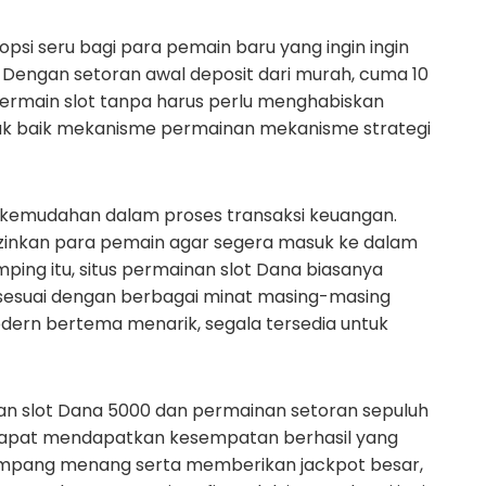
 opsi seru bagi para pemain baru yang ingin ingin
. Dengan setoran awal deposit dari murah, cuma 10
ermain slot tanpa harus perlu menghabiskan
ntuk baik mekanisme permainan mekanisme strategi
 kemudahan dalam proses transaksi keuangan.
zinkan para pemain agar segera masuk ke dalam
ping itu, situs permainan slot Dana biasanya
esuai dengan berbagai minat masing-masing
odern bertema menarik, segala tersedia untuk
n slot Dana 5000 dan permainan setoran sepuluh
a dapat mendapatkan kesempatan berhasil yang
 gampang menang serta memberikan jackpot besar,