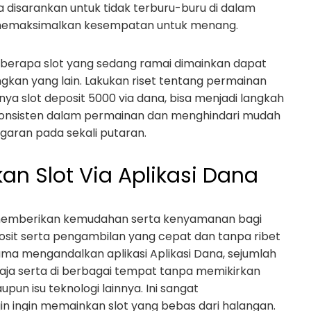
 disarankan untuk tidak terburu-buru di dalam
 memaksimalkan kesempatan untuk menang.
eberapa slot yang sedang ramai dimainkan dapat
gkan yang lain. Lakukan riset tentang permainan
a slot deposit 5000 via dana, bisa menjadi langkah
 konsisten dalam permainan dan menghindari mudah
garan pada sekali putaran.
 Slot Via Aplikasi Dana
memberikan kemudahan serta kenyamanan bagi
osit serta pengambilan yang cepat dan tanpa ribet
ma mengandalkan aplikasi Aplikasi Dana, sejumlah
aja serta di berbagai tempat tanpa memikirkan
n isu teknologi lainnya. Ini sangat
n ingin memainkan slot yang bebas dari halangan.