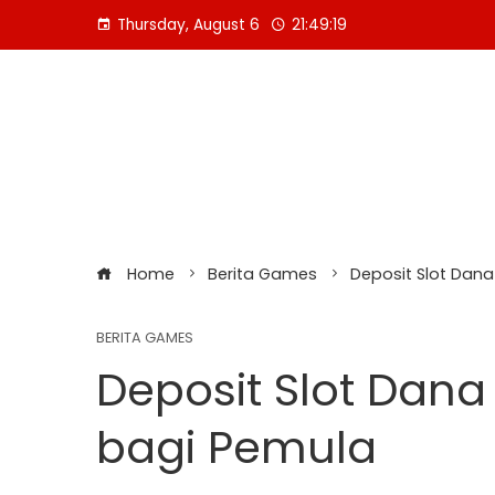
Skip
Thursday, August 6
21:49:20
to
content
Home
Berita Games
Deposit Slot Dana 
BERITA GAMES
Deposit Slot Dana 1
bagi Pemula