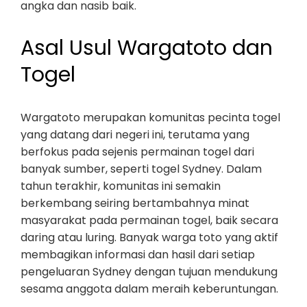
angka dan nasib baik.
Asal Usul Wargatoto dan
Togel
Wargatoto merupakan komunitas pecinta togel
yang datang dari negeri ini, terutama yang
berfokus pada sejenis permainan togel dari
banyak sumber, seperti togel Sydney. Dalam
tahun terakhir, komunitas ini semakin
berkembang seiring bertambahnya minat
masyarakat pada permainan togel, baik secara
daring atau luring. Banyak warga toto yang aktif
membagikan informasi dan hasil dari setiap
pengeluaran Sydney dengan tujuan mendukung
sesama anggota dalam meraih keberuntungan.