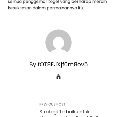
semua penggemar togel yang berharap meraih
kesuksesan dalam permainannya itu.
By fOT8EJXjf0m8ov5
PREVIOUS POST
Strategi Terbaik untuk