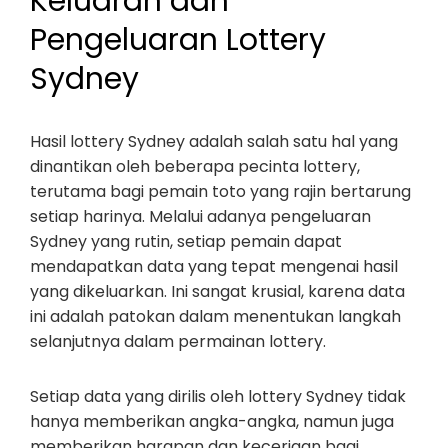
Keluaran dan
Pengeluaran Lottery
Sydney
Hasil lottery Sydney adalah salah satu hal yang
dinantikan oleh beberapa pecinta lottery,
terutama bagi pemain toto yang rajin bertarung
setiap harinya. Melalui adanya pengeluaran
Sydney yang rutin, setiap pemain dapat
mendapatkan data yang tepat mengenai hasil
yang dikeluarkan. Ini sangat krusial, karena data
ini adalah patokan dalam menentukan langkah
selanjutnya dalam permainan lottery.
Setiap data yang dirilis oleh lottery Sydney tidak
hanya memberikan angka-angka, namun juga
memberikan harapan dan keceriaan bagi