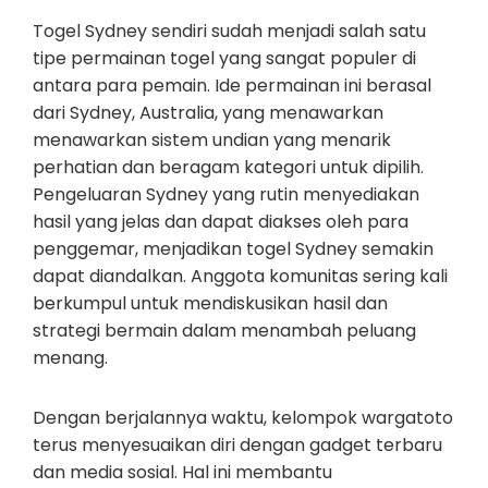
Togel Sydney sendiri sudah menjadi salah satu
tipe permainan togel yang sangat populer di
antara para pemain. Ide permainan ini berasal
dari Sydney, Australia, yang menawarkan
menawarkan sistem undian yang menarik
perhatian dan beragam kategori untuk dipilih.
Pengeluaran Sydney yang rutin menyediakan
hasil yang jelas dan dapat diakses oleh para
penggemar, menjadikan togel Sydney semakin
dapat diandalkan. Anggota komunitas sering kali
berkumpul untuk mendiskusikan hasil dan
strategi bermain dalam menambah peluang
menang.
Dengan berjalannya waktu, kelompok wargatoto
terus menyesuaikan diri dengan gadget terbaru
dan media sosial. Hal ini membantu