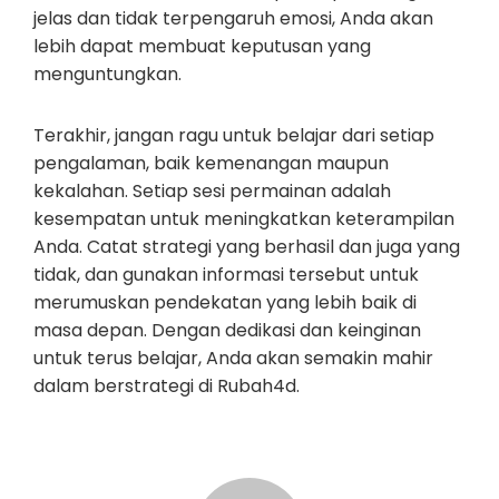
jelas dan tidak terpengaruh emosi, Anda akan
lebih dapat membuat keputusan yang
menguntungkan.
Terakhir, jangan ragu untuk belajar dari setiap
pengalaman, baik kemenangan maupun
kekalahan. Setiap sesi permainan adalah
kesempatan untuk meningkatkan keterampilan
Anda. Catat strategi yang berhasil dan juga yang
tidak, dan gunakan informasi tersebut untuk
merumuskan pendekatan yang lebih baik di
masa depan. Dengan dedikasi dan keinginan
untuk terus belajar, Anda akan semakin mahir
dalam berstrategi di Rubah4d.