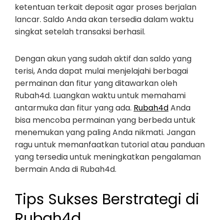
ketentuan terkait deposit agar proses berjalan
lancar. Saldo Anda akan tersedia dalam waktu
singkat setelah transaksi berhasil.
Dengan akun yang sudah aktif dan saldo yang
terisi, Anda dapat mulai menjelajahi berbagai
permainan dan fitur yang ditawarkan oleh
Rubah4d. Luangkan waktu untuk memahami
antarmuka dan fitur yang ada.
Rubah4d
Anda
bisa mencoba permainan yang berbeda untuk
menemukan yang paling Anda nikmati. Jangan
ragu untuk memanfaatkan tutorial atau panduan
yang tersedia untuk meningkatkan pengalaman
bermain Anda di Rubah4d.
Tips Sukses Berstrategi di
Rubah4d