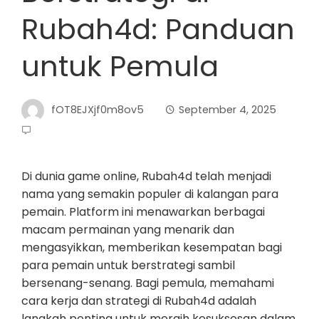
Rubah4d: Panduan
untuk Pemula
fOT8EJXjf0m8ov5
September 4, 2025
Di dunia game online, Rubah4d telah menjadi
nama yang semakin populer di kalangan para
pemain. Platform ini menawarkan berbagai
macam permainan yang menarik dan
mengasyikkan, memberikan kesempatan bagi
para pemain untuk berstrategi sambil
bersenang-senang. Bagi pemula, memahami
cara kerja dan strategi di Rubah4d adalah
langkah penting untuk meraih kesuksesan dalam